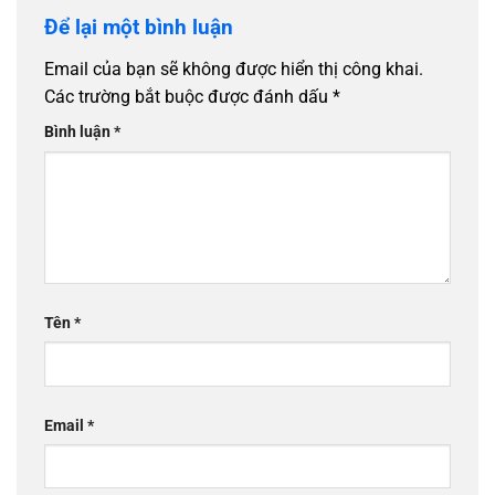
Để lại một bình luận
Email của bạn sẽ không được hiển thị công khai.
Các trường bắt buộc được đánh dấu
*
Bình luận
*
Tên
*
Email
*