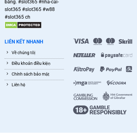
bằng. #slot365 #nha-cai-
slot365 #slot365 #w88
#slot365 ch
LIÊN KẾT NHANH
Về chúng tôị
Điều khoản điều kiệṇ
Chính sách bảo mậṭ
Liên hệ̣