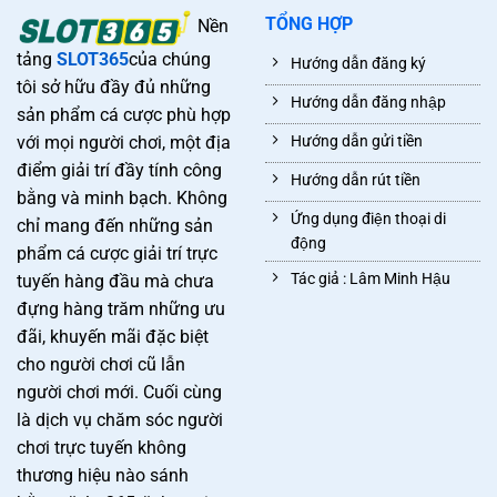
TỔNG HỢP
Nền
tảng
SLOT365
của chúng
Hướng dẫn đăng ký
tôi sở hữu đầy đủ những
Hướng dẫn đăng nhập
sản phẩm cá cược phù hợp
với mọi người chơi, một địa
Hướng dẫn gửi tiền
điểm giải trí đầy tính công
Hướng dẫn rút tiền
bằng và minh bạch. Không
Ứng dụng điện thoại di
chỉ mang đến những sản
động
phẩm cá cược giải trí trực
Tác giả : Lâm Minh Hậu
tuyến hàng đầu mà chưa
đựng hàng trăm những ưu
đãi, khuyến mãi đặc biệt
cho người chơi cũ lẫn
người chơi mới. Cuối cùng
là dịch vụ chăm sóc người
chơi trực tuyến không
thương hiệu nào sánh