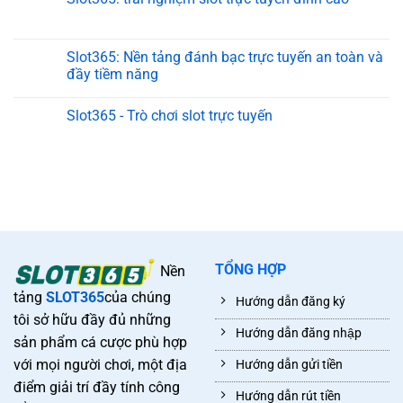
Để trải nghiệm slot365 da ga một cách hiệu quả, người
chơi có thể làm theo các bước căn bản sau. Lưu ý rằng nội
dung dưới đây tập trung vào trải nghiệm trò chơi và các
Slot365: Nền tảng đánh bạc trực tuyến an toàn và
đầy tiềm năng
tính năng, không đề cập đến thao tác đăng ký hay tải
xuống.
Slot365 - Trò chơi slot trực tuyến
Truy cập nền tảng
– Mở trình duyệt và truy cập trang
web slot365. Đảm bảo kết nối mạng ổn định để có
trải nghiệm mượt mà và tránh gián đoạn.
Chọn sản phẩm da ga
– Trong danh mục sản phẩm
của hệ sinh thái slot365, người chơi chọn da ga để
xem đầy đủ các trò chơi và chế độ thưởng có sẵn.
TỔNG HỢP
Nền
Khởi động chế độ chơi
– Chọn loại slot phù hợp với
tảng
SLOT365
của chúng
Hướng dẫn đăng ký
sở thích (video hay cổ điển), sau đó điều chỉnh mức
tôi sở hữu đầy đủ những
Hướng dẫn đăng nhập
cược và chế độ chơi mong muốn.
sản phẩm cá cược phù hợp
với mọi người chơi, một địa
Hướng dẫn gửi tiền
Thiết lập cược và nhịp chơi
– Điều chỉnh mức cược
điểm giải trí đầy tính công
bằng thanh điều hướng, cân nhắc ngân sách và mục
Hướng dẫn rút tiền