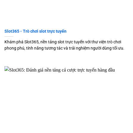
quay để đảm bảo tính công bằng và ngẫu nhiên của mọi
kết quả. Cộng với đó là cơ chế bảo mật dữ liệu người chơi
dựa trên các chuẩn mã hóa và protoco l an toàn, giúp ngăn
ngừa rò rỉ thông tin và bảo vệ quyền lợi của cộng đồng
người chơi. Da ga còn được thiết kế để tối ưu hóa tốc độ
Slot365 - Trò chơi slot trực tuyến
tải trang và phản hồi thao tác, giảm thiểu thời gian chờ đợi
Khám phá Slot365, nền tảng slot trực tuyến với thư viện trò chơi
và tăng cường cảm giác trực tiếp khi người chơi thực hiện
phong phú, tính năng tương tác và trải nghiệm người dùng tối ưu.
các hành động như chọn dòng cược hay kích hoạt chức
năng thưởng.
Phân loại và mô-đun
Da ga bao gồm các mô-đun và loại trò chơi nhằm đáp ứng
đa dạng sở thích của người chơi. Dưới đây là các phân loại
và mô-đun chính mà người chơi có thể khám phá:
Slot video
– Series trò chơi với hiệu ứng hình ảnh 3D, âm
thanh sống động và chủ đề phong phú, từ cổ điển đến hiện
đại.