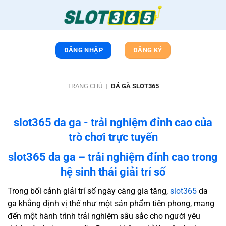
Chuyển
đến
nội
dung
ĐĂNG NHẬP
ĐĂNG KÝ
TRANG CHỦ
|
ĐÁ GÀ SLOT365
slot365 da ga - trải nghiệm đỉnh cao của
trò chơi trực tuyến
slot365 da ga – trải nghiệm đỉnh cao trong
hệ sinh thái giải trí số
Trong bối cảnh giải trí số ngày càng gia tăng,
slot365
da
ga khẳng định vị thế như một sản phẩm tiên phong, mang
đến một hành trình trải nghiệm sâu sắc cho người yêu