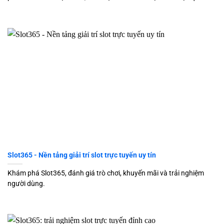
còn ở cách mà hệ thống điều chỉnh nhịp độ, độ sâu của
các màn chơi và mức độ tương tác với người chơi, nhằm
mang lại cảm giác kiểm soát và tực giác khi thao tác.
slot365 da ga – Vai trò và điểm nhấn
Tổng quan về slot365 da ga
slot365
da ga được xây dựng trên một nền tảng công nghệ
hiện đại, tập trung vào sự mượt mà khi trải nghiệm và tính
ổn định ở mọi điều kiện mạng. Mục tiêu của da ga là cung
cấp các chế độ chơi đa dạng, từ slot cổ điển đến video slot
Slot365 - Nền tảng giải trí slot trực tuyến uy tín
hiện đại với đồ họa sắc nét và âm thanh sống động. Bên
Khám phá Slot365, đánh giá trò chơi, khuyến mãi và trải nghiệm
cạnh đó, tính năng thưởng được thiết kế để đảm bảo sự
người dùng.
cân bằng giữa giải thưởng và chi phí chơi, giúp người chơi
có thể tạm nghỉ hoặc quay lại với kế hoạch chiến lược riêng
mà không bị áp lực quá mức. Sự kết hợp giữa giao diện