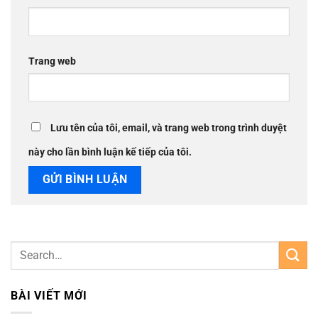
Trang web
Lưu tên của tôi, email, và trang web trong trình duyệt
này cho lần bình luận kế tiếp của tôi.
BÀI VIẾT MỚI