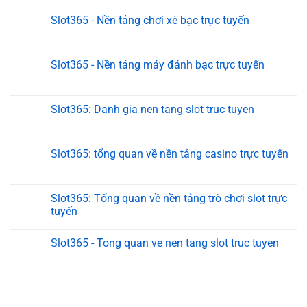
Slot365 - Nền tảng chơi xè bạc trực tuyến
Slot365 - Nền tảng máy đánh bạc trực tuyến
Slot365: Danh gia nen tang slot truc tuyen
Slot365: tổng quan về nền tảng casino trực tuyến
Slot365: Tổng quan về nền tảng trò chơi slot trực
tuyến
Slot365 - Tong quan ve nen tang slot truc tuyen