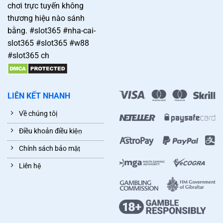
chơi trực tuyến không
thương hiệu nào sánh
bằng. #slot365 #nha-cai-
slot365 #slot365 #w88
#slot365 ch
LIÊN KẾT NHANH
Về chúng tôị
Điều khoản điều kiệṇ
Chính sách bảo mậṭ
Liên hệ̣