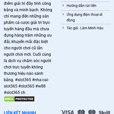
điểm giải trí đầy tính công
Hướng dẫn rút tiền
bằng và minh bạch. Không
Ứng dụng điện thoại di
chỉ mang đến những sản
động
phẩm cá cược giải trí trực
Tác giả : Lâm Minh Hậu
tuyến hàng đầu mà chưa
đựng hàng trăm những ưu
đãi, khuyến mãi đặc biệt
cho người chơi cũ lẫn
người chơi mới. Cuối cùng
là dịch vụ chăm sóc người
chơi trực tuyến không
thương hiệu nào sánh
bằng. #slot365 #nha-cai-
slot365 #slot365 #w88
#slot365 ch
LIÊN KẾT NHANH