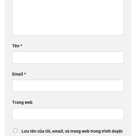
Tên
*
Email
*
Trang web
Lưu tên của tôi, email, và trang web trong trình duyệt