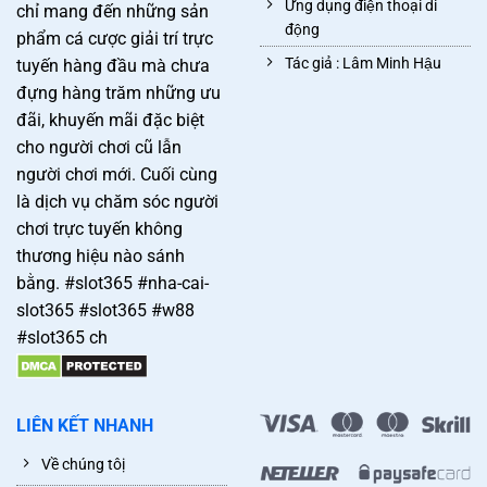
Ứng dụng điện thoại di
chỉ mang đến những sản
động
phẩm cá cược giải trí trực
Tác giả : Lâm Minh Hậu
tuyến hàng đầu mà chưa
đựng hàng trăm những ưu
đãi, khuyến mãi đặc biệt
cho người chơi cũ lẫn
người chơi mới. Cuối cùng
là dịch vụ chăm sóc người
chơi trực tuyến không
thương hiệu nào sánh
bằng. #slot365 #nha-cai-
slot365 #slot365 #w88
#slot365 ch
LIÊN KẾT NHANH
Về chúng tôị