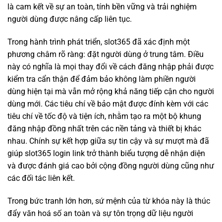
là cam kết về sự an toàn, tính bền vững và trải nghiệm
người dùng được nâng cấp liên tục.
Trong hành trình phát triển, slot365 đã xác định một
phương châm rõ ràng: đặt người dùng ở trung tâm. Điều
này có nghĩa là mọi thay đổi về cách đăng nhập phải được
kiểm tra cẩn thận để đảm bảo không làm phiền người
dùng hiện tại mà vẫn mở rộng khả năng tiếp cận cho người
dùng mới. Các tiêu chí về bảo mật được đính kèm với các
tiêu chí về tốc độ và tiện ích, nhằm tạo ra một bộ khung
đăng nhập đồng nhất trên các nền tảng và thiết bị khác
nhau. Chính sự kết hợp giữa sự tin cậy và sự mượt mà đã
giúp slot365 login link trở thành biểu tượng dễ nhận diện
và được đánh giá cao bởi cộng đồng người dùng cũng như
các đối tác liên kết.
Trong bức tranh lớn hơn, sứ mệnh của từ khóa này là thúc
đẩy văn hoá số an toàn và sự tôn trọng dữ liệu người