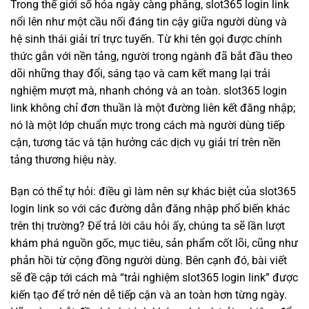
Trong thế giới số hóa ngày càng phẳng, slot365 login link
nổi lên như một cầu nối đáng tin cậy giữa người dùng và
hệ sinh thái giải trí trực tuyến. Từ khi tên gọi được chính
thức gắn với nền tảng, người trong ngành đã bắt đầu theo
dõi những thay đổi, sáng tạo và cam kết mang lại trải
nghiệm mượt mà, nhanh chóng và an toàn. slot365 login
link không chỉ đơn thuần là một đường liên kết đăng nhập;
nó là một lớp chuẩn mực trong cách mà người dùng tiếp
cận, tương tác và tận hưởng các dịch vụ giải trí trên nền
tảng thương hiệu này.
Bạn có thể tự hỏi: điều gì làm nên sự khác biệt của slot365
login link so với các đường dẫn đăng nhập phổ biến khác
trên thị trường? Để trả lời câu hỏi ấy, chúng ta sẽ lần lượt
khám phá nguồn gốc, mục tiêu, sản phẩm cốt lõi, cũng như
phản hồi từ cộng đồng người dùng. Bên cạnh đó, bài viết
sẽ đề cập tới cách mà “trải nghiệm slot365 login link” được
kiến tạo để trở nên dễ tiếp cận và an toàn hơn từng ngày.