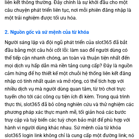
liên kết thông thường. Đây chính là sự khởi đầu cho một
câu chuyện phát triển liên tục, nơi mỗi phiên đăng nhập là
một trải nghiệm được tối ưu hóa.
2. Nguồn gốc và sứ mệnh của từ khóa
Người sáng lập và đội ngũ phát triển của slot365 đã bắt
đầu bằng một câu hỏi cốt lõi: làm sao để người dùng có
thể tiếp cận nhanh chóng, an toàn và thuận tiện nhất đến
mọi dịch vụ hấp dẫn mà nền tảng cung cấp? Đây là nguồn
cảm hứng để họ thiết kế một chuỗi hệ thống liên kết đăng
nhập có tính nhất quán và mở rộng, có thể tích hợp với
nhiều dịch vụ mà người dùng quan tâm, từ trò chơi trực
tuyến cho tới các công cụ tiện ích đi kèm. Trong quá trình
thực thi, slot365 đã bỏ công nghiên cứu và thử nghiệm các
phương pháp xác thực mạnh mẽ, tối giản hoá các bước
truy cập và tuỳ biến các tuỳ chọn bảo mật để phù hợp với
hành vi người dùng khác nhau. Sứ mệnh của từ khóa
slot365 login link không chỉ là cung cấp một đường link; nó