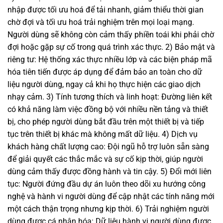
nhập được tối ưu hoá để tải nhanh, giảm thiểu thời gian
chờ đợi và tối ưu hoá trải nghiệm trên mọi loại mạng.
Người dùng sẽ không còn cảm thấy phiền toái khi phải chờ
đợi hoặc gặp sự cố trong quá trình xác thực. 2) Bảo mật và
riêng tư: Hệ thống xác thực nhiều lớp và các biện pháp mã
hóa tiên tiến được áp dụng để đảm bảo an toàn cho dữ
liệu người dùng, ngay cả khi họ thực hiện các giao dịch
nhạy cảm. 3) Tính tương thích và linh hoạt: Đường liên kết
có khả năng làm việc đồng bộ với nhiều nền tảng và thiết
bị, cho phép người dùng bắt đầu trên một thiết bị và tiếp
tục trên thiết bị khác mà không mất dữ liệu. 4) Dịch vụ
khách hàng chất lượng cao: Đội ngũ hỗ trợ luôn sẵn sàng
để giải quyết các thắc mắc và sự cố kịp thời, giúp người
dùng cảm thấy được đồng hành và tin cậy. 5) Đổi mới liên
tục: Người đứng đầu dự án luôn theo dõi xu hướng công
nghệ và hành vi người dùng để cập nhật các tính năng mới
một cách thận trọng nhưng kịp thời. 6) Trải nghiệm người
dùng được cá nhân hóa: Dữ liệu hành vi người dùng được