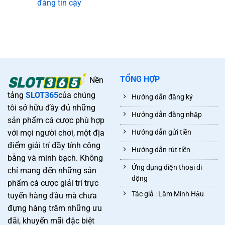
đáng tin cậy
TỔNG HỢP
Nền
tảng
SLOT365
của chúng
Hướng dẫn đăng ký
tôi sở hữu đầy đủ những
Hướng dẫn đăng nhập
sản phẩm cá cược phù hợp
với mọi người chơi, một địa
Hướng dẫn gửi tiền
điểm giải trí đầy tính công
Hướng dẫn rút tiền
bằng và minh bạch. Không
Ứng dụng điện thoại di
chỉ mang đến những sản
động
phẩm cá cược giải trí trực
Tác giả : Lâm Minh Hậu
tuyến hàng đầu mà chưa
đựng hàng trăm những ưu
đãi, khuyến mãi đặc biệt