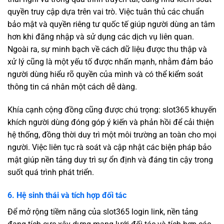
quyền truy cập dựa trên vai trò. Việc tuân thủ các chuẩn
bảo mật và quyền riêng tư quốc tế giúp người dùng an tâm
hơn khi đăng nhập và sử dụng các dịch vụ liên quan.
Ngoài ra, sự minh bạch về cách dữ liệu được thu thập và
xử lý cũng là một yếu tố được nhấn mạnh, nhằm đảm bảo
người dùng hiểu rõ quyền của mình và có thể kiểm soát
thông tin cá nhân một cách dễ dàng.
Khía cạnh cộng đồng cũng được chú trọng: slot365 khuyến
khích người dùng đóng góp ý kiến và phản hồi để cải thiện
hệ thống, đồng thời duy trì một môi trường an toàn cho mọi
người. Việc liên tục rà soát và cập nhật các biện pháp bảo
mật giúp nền tảng duy trì sự ổn định và đáng tin cậy trong
suốt quá trình phát triển.
6. Hệ sinh thái và tích hợp đối tác
Để mở rộng tiềm năng của slot365 login link, nền tảng