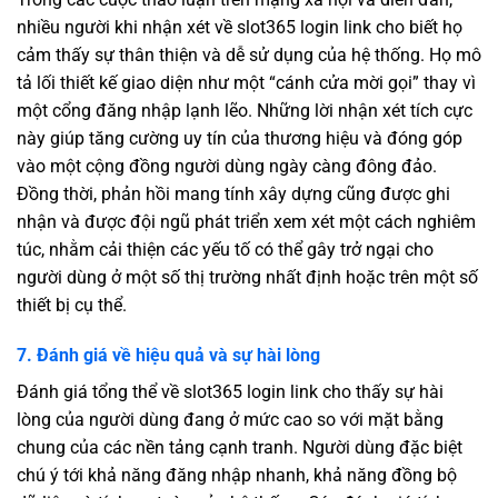
nhiều người khi nhận xét về slot365 login link cho biết họ
cảm thấy sự thân thiện và dễ sử dụng của hệ thống. Họ mô
tả lối thiết kế giao diện như một “cánh cửa mời gọi” thay vì
một cổng đăng nhập lạnh lẽo. Những lời nhận xét tích cực
này giúp tăng cường uy tín của thương hiệu và đóng góp
vào một cộng đồng người dùng ngày càng đông đảo.
Đồng thời, phản hồi mang tính xây dựng cũng được ghi
nhận và được đội ngũ phát triển xem xét một cách nghiêm
túc, nhằm cải thiện các yếu tố có thể gây trở ngại cho
người dùng ở một số thị trường nhất định hoặc trên một số
thiết bị cụ thể.
7. Đánh giá về hiệu quả và sự hài lòng
Đánh giá tổng thể về slot365 login link cho thấy sự hài
lòng của người dùng đang ở mức cao so với mặt bằng
chung của các nền tảng cạnh tranh. Người dùng đặc biệt
chú ý tới khả năng đăng nhập nhanh, khả năng đồng bộ