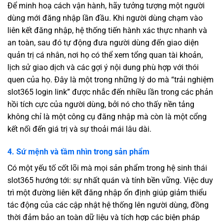
Để minh hoạ cách vận hành, hãy tưởng tượng một người
dùng mới đăng nhập lần đầu. Khi người dùng chạm vào
liên kết đăng nhập, hệ thống tiến hành xác thực nhanh và
an toàn, sau đó tự động đưa người dùng đến giao diện
quản trị cá nhân, nơi họ có thể xem tổng quan tài khoản,
lịch sử giao dịch và các gợi ý nội dung phù hợp với thói
quen của họ. Đây là một trong những lý do mà “trải nghiệm
slot365 login link” được nhắc đến nhiều lần trong các phản
hồi tích cực của người dùng, bởi nó cho thấy nền tảng
không chỉ là một công cụ đăng nhập mà còn là một cổng
kết nối đến giá trị và sự thoải mái lâu dài.
4. Sứ mệnh và tầm nhìn trong sản phẩm
Có một yếu tố cốt lõi mà mọi sản phẩm trong hệ sinh thái
slot365 hướng tới: sự nhất quán và tính bền vững. Việc duy
trì một đường liên kết đăng nhập ổn định giúp giảm thiểu
tác động của các cập nhật hệ thống lên người dùng, đồng
thời đảm bảo an toàn dữ liệu và tích hợp các biện pháp