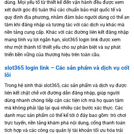
dùng. Mọi yếu tố từ thiết kế đến vận hành đều được xem
xét dưới góc độ tuân thủ các chuẩn bảo mật quốc tế và
quy định địa phương, nhằm đảm bảo người dùng có thể an
tâm khi đăng nhập và tương tác với các dịch vụ khác mà
nền tảng cung cấp. Khác với các đường liên kết đăng nhập
mang tính vụ lợi ngắn hạn, slot365 login link được xem
như một thành tố thiết yếu cho sự phân biệt và sự phát
triển bền vững của thương hiệu trên toàn cầu.
slot365 login link – Các sản phẩm và dịch vụ cốt
lõi
Trong hệ sinh thái slot365, các sản phẩm và dịch vụ được
liên kết chặt chẽ với đường dẫn đăng nhập, giúp người
dùng nhanh chóng tiếp cận các tiện ích mà họ quan tâm
mà không phải lặp lại quá nhiều các bước xác thực. Các
danh mục sản phẩm có thể kể tới ở đây bao gồm: trò chơi
trực tuyến, nền tảng khám phá nội dung, cổng thanh toán
tích hợp và các công cụ quản lý tài khoản tối ưu hóa trải