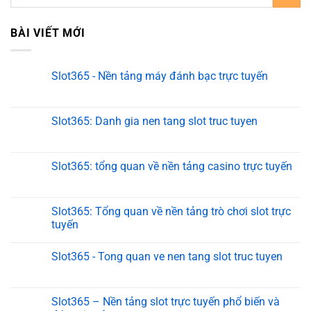
BÀI VIẾT MỚI
Slot365 - Nền tảng máy đánh bạc trực tuyến
Slot365: Danh gia nen tang slot truc tuyen
Slot365: tổng quan về nền tảng casino trực tuyến
Slot365: Tổng quan về nền tảng trò chơi slot trực
tuyến
Slot365 - Tong quan ve nen tang slot truc tuyen
Slot365 – Nền tảng slot trực tuyến phổ biến và