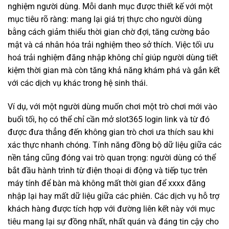
nghiệm người dùng. Mỗi danh mục được thiết kế với một
mục tiêu rõ ràng: mang lại giá trị thực cho người dùng
bằng cách giảm thiểu thời gian chờ đợi, tăng cường bảo
mật và cá nhân hóa trải nghiệm theo sở thích. Việc tối ưu
hoá trải nghiệm đăng nhập không chỉ giúp người dùng tiết
kiệm thời gian mà còn tăng khả năng khám phá và gắn kết
với các dịch vụ khác trong hệ sinh thái.
Ví dụ, với một người dùng muốn chơi một trò chơi mới vào
buổi tối, họ có thể chỉ cần mở slot365 login link và từ đó
được đưa thẳng đến không gian trò chơi ưa thích sau khi
xác thực nhanh chóng. Tính năng đồng bộ dữ liệu giữa các
nền tảng cũng đóng vai trò quan trọng: người dùng có thể
bắt đầu hành trình từ điện thoại di động và tiếp tục trên
máy tính để bàn mà không mất thời gian để xxxx đăng
nhập lại hay mất dữ liệu giữa các phiên. Các dịch vụ hỗ trợ
khách hàng được tích hợp với đường liên kết này với mục
tiêu mang lại sự đồng nhất, nhất quán và đáng tin cậy cho