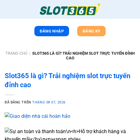
Chuyển
đến
nội
dung
ĐĂNG NHẬP
ĐĂNG KÝ
TRANG CHỦ
|
SLOT365 LÀ GÌ? TRẢI NGHIỆM SLOT TRỰC TUYẾN ĐỈNH
CAO
Slot365 là gì? Trải nghiệm slot trực tuyến
đỉnh cao
ĐÃ ĐĂNG TRÊN
THÁNG 08 07, 2026