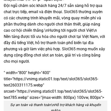
Đội ngũ chăm sóc khách hàng 24/7 sẵn sàng hỗ trợ qua
chat trực tiếp, email và điện thoại. Slot365 thường xuyên
có các chương trình khuyến mãi, vòng quay miễn phí và
phần thưởng dành cho người chơi thân thiết, giúp nâng
cao cơ hội chiến thắng.
\n
Hướng tới người chơi Việt
\n
Nền tảng được tối ưu hóa cho người chơi tại Việt Nam, với
đầy đủ tiếng Việt, hỗ trợ thanh toán phổ biến tại địa
phương và giờ làm việc phù hợp. Slot365 mong muốn xây
dựng cộng đồng chơi slot an toàn, giải trí và công bằng
cho mọi người.
" width="800" height="400"
title="https://vnimg.static01.top/text/slot365/slot365-
text2603311175.webp"
srcset="https://vnimg.static01.top/text/slot365/slot365-
text785.webp" sizes="(max-width: 800px) 100vw, 800px">
Sự an toàn và thanh toán\n
Hỗ trợ khách hàng và khuyến
mãi
\n