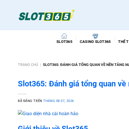
Chuyển
đến
nội
dung
SLOT365
CASINO SLOT365
THỂ 
TRANG CHỦ
|
SLOT365: ĐÁNH GIÁ TỔNG QUAN VỀ NỀN TẢNG M
Slot365: Đánh giá tổng quan về 
ĐÃ ĐĂNG TRÊN
THÁNG 08 07, 2026
Giới thiệu về Slot365