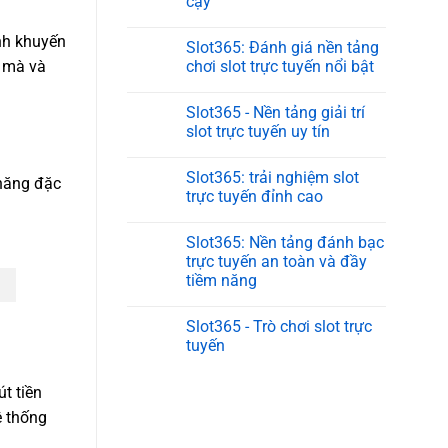
cậy
ình khuyến
Slot365: Đánh giá nền tảng
chơi slot trực tuyến nổi bật
t mà và
Slot365 - Nền tảng giải trí
slot trực tuyến uy tín
Slot365: trải nghiệm slot
 năng đặc
trực tuyến đỉnh cao
Slot365: Nền tảng đánh bạc
trực tuyến an toàn và đầy
tiềm năng
Slot365 - Trò chơi slot trực
tuyến
t tiền
ệ thống