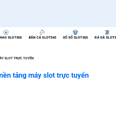
THAO SLOT365
BẮN CÁ SLOT365
XỔ SỐ SLOT365
ĐÁ GÀ SLOT
ÁY SLOT TRỰC TUYẾN
nền tảng máy slot trực tuyến