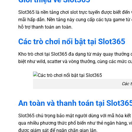
Slot365 là nền tảng chơi slot trực tuyến được biết đến
mãi hấp dẫn. Nền tảng này cung cấp các tựa game từ c
hỗ trợ thanh toán an toàn.
Các trò chơi nổi bật tại Slot365
Kho trò chơi tại Slot365 đa dạng từ máy quay thưởng c
biệt như wild, scatter và vòng thưởng, cùng các mức cư
Các t
An toàn và thanh toán tại Slot36
Slot365 chú trọng bảo mật người dùng với mã hóa kết n
qua nhiều phương thức phổ biến như thẻ ngân hàng, ví
được giám sát để ngăn chặn gian lận.