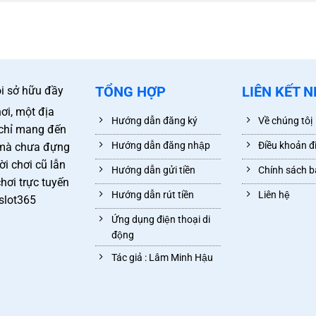
TỔNG HỢP
LIÊN KẾT 
i sở hữu đầy
ơi, một địa
Hướng dẫn đăng ký
Về chúng tôị
 chỉ mang đến
Hướng dẫn đăng nhập
Điều khoản điê
u mà chưa đựng
i chơi cũ lẫn
Hướng dẫn gửi tiền
Chính sách ba
hơi trực tuyến
Hướng dẫn rút tiền
Liên hệ̣
slot365
Ứng dụng điện thoại di
động
Tác giả : Lâm Minh Hậu