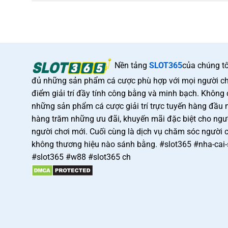
Nền tảng
SLOT365
của chúng tô
đủ những sản phẩm cá cược phù hợp với mọi người ch
điểm giải trí đầy tính công bằng và minh bạch. Không
những sản phẩm cá cược giải trí trực tuyến hàng đầ
hàng trăm những ưu đãi, khuyến mãi đặc biệt cho ngườ
người chơi mới. Cuối cùng là dịch vụ chăm sóc người c
không thương hiệu nào sánh bằng. #slot365 #nha-cai-
#slot365 #w88 #slot365 ch