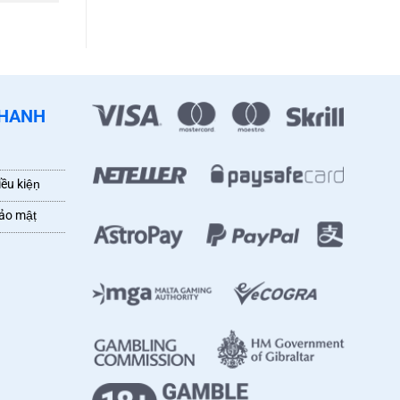
NHANH
̀u kiệṇ
̉o mậṭ