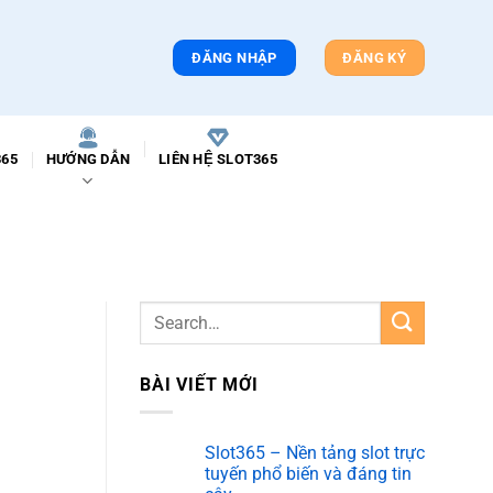
ĐĂNG NHẬP
ĐĂNG KÝ
365
HƯỚNG DẪN
LIÊN HỆ SLOT365
BÀI VIẾT MỚI
Slot365 – Nền tảng slot trực
tuyến phổ biến và đáng tin