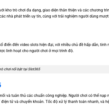
 với kho trò chơi đa dạng, giao diện thân thiện và các chương tr
ác nhà phát triển uy tín, cùng với trải nghiệm người dùng mượ
ổ điển đến video slots hiện đại, với nhiều chủ đề hấp dẫn, tính
ợc linh hoạt cho người chơi ở mọi trình độ.
rò chơi nổi bật tại Slot365
5
ối và tuân thủ các chuẩn công nghiệp. Người chơi có thể nạp rú
 điện tử và chuyển khoản. Tốc độ xử lý thanh toán nhanh, và h