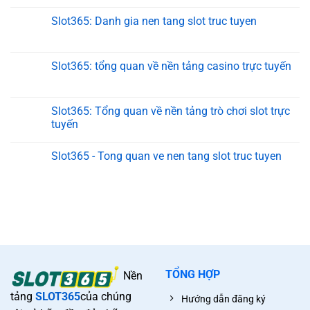
Slot365: Danh gia nen tang slot truc tuyen
Slot365: tổng quan về nền tảng casino trực tuyến
Slot365: Tổng quan về nền tảng trò chơi slot trực
tuyến
Slot365 - Tong quan ve nen tang slot truc tuyen
TỔNG HỢP
Nền
tảng
SLOT365
của chúng
Hướng dẫn đăng ký