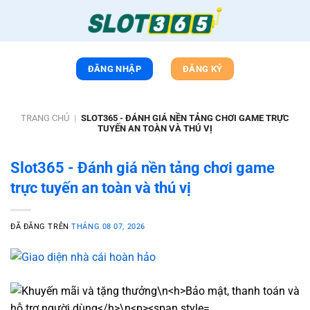
Chuyển
đến
nội
dung
ĐĂNG NHẬP
ĐĂNG KÝ
TRANG CHỦ
|
SLOT365 - ĐÁNH GIÁ NỀN TẢNG CHƠI GAME TRỰC
TUYẾN AN TOÀN VÀ THÚ VỊ
Slot365 - Đánh giá nền tảng chơi game
trực tuyến an toàn và thú vị
ĐÃ ĐĂNG TRÊN
THÁNG 08 07, 2026