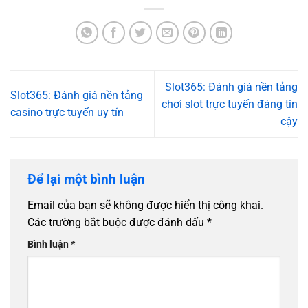
Slot365: Đánh giá nền tảng
Slot365: Đánh giá nền tảng
chơi slot trực tuyến đáng tin
casino trực tuyến uy tín
cậy
Để lại một bình luận
Email của bạn sẽ không được hiển thị công khai.
Các trường bắt buộc được đánh dấu
*
Bình luận
*